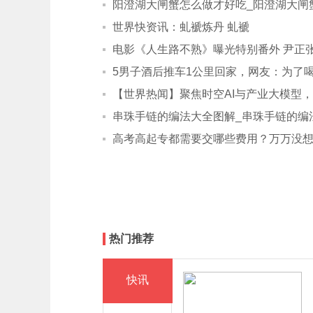
阳澄湖大闸蟹怎么做才好吃_阳澄湖大闸
世界快资讯：虬褫炼丹 虬褫
电影《人生路不熟》曝光特别番外 尹正
5男子酒后推车1公里回家，网友：为了喝
【世界热闻】聚焦时空AI与产业大模型，W
串珠手链的编法大全图解_串珠手链的编
高考高起专都需要交哪些费用？万万没
热门推荐
快讯
快讯