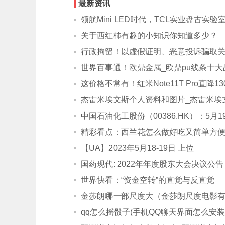
最新资讯
领航Mini LED时代，TCL实业盘古实
关于西红柿有趣的小知识你知道多少？
行政拘留！以虚假证明、恶意投诉骗取
世界百事通！欧鼎金属_欧鼎pu线条十大
这价格不常有！红米Note11T Pro直降1
杰雷米埃文斯个人资料和图片_杰雷米埃
中国石油化工股份（00386.HK）：5月1
精彩看点：西兰花怎么做好吃又简单方
【UA】2023年5月18-19日 上位
国药现代: 2022年年度股东大会决议公告
世界快看：“资金空转”的直觉与反直觉
金莎朗哪一部尺度大（金莎朗尺度电影
qq怎么摇骰子(手机QQ聊天界面怎么安装