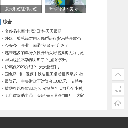
示范区建设提供硬
意大利签证停办签
环球时讯：美向中
核人才支撑
证服务中心回应来
方返还重要文物 外
综合
了|天天快播报
交部回应是什么情
奢侈品电商“抄底”日本-天天最新
况
外媒：玻总统对用人民币进行贸易持开放态
度，“情况在发生变化”
今头条！开业！南通“菜篮子”升级了
越来越多的单身女性开始买房 超6成认为可激
励自己|世界即时看
华为也拉不动赛力斯了？_前沿资讯
沪惠保2023介绍？_天天播资讯
国色添“湘”·视频丨铁建重工带着世界级的“挖
呀挖”来报到 天天热议
最资讯丨中央财政下达资金100亿元，支持春
耕生产—— “百亿补贴”送给种粮农民
披萨可以多次加热吃吗(披萨可以放几个小时)
无息借款助力员工买房 每人最多700万！这家
公司放大招 要满足这些条件 环球速看料