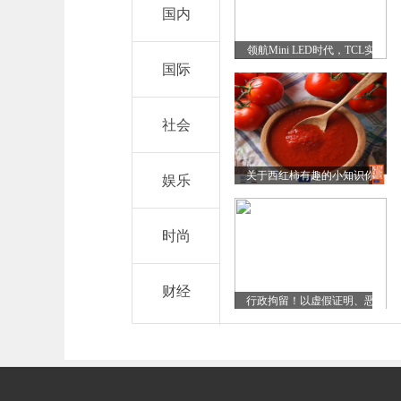
国内
领航Mini LED时代，TCL实
国际
业盘古实验室推动显示行业
技术革新
社会
关于西红柿有趣的小知识你
娱乐
知道多少？
时尚
财经
行政拘留！以虚假证明、恶
意投诉骗取关怀，招行信用
卡坚决拒绝