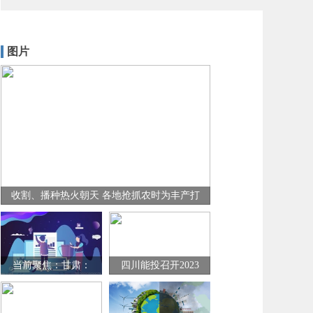
图片
收割、播种热火朝天 各地抢抓农时为丰产打
好基础
当前聚焦：甘肃：
四川能投召开2023
张掖市出台“人才新
年一季度生产经营
政”为全省乡村振兴
工作会