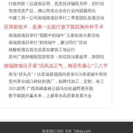
行政拘留！以虚假证明、恶意投诉骗取关怀，招行信
凭借优质产品，佛山简优企业在行业内脱颖而出
用卡坚决拒绝
中建三局一公司南瑞路项目举行二季度团队拓展活动
应用新技术，盈康一生医疗旗下医院胸外科手术
量快速增长
南瑞路项目举行“我眼中的端午”儿童绘画大赛活动
南瑞路项目举行“粽情端午，廉洁同行”活动
核酸检测点首次设置在建筑工地运行
苏州广慈肿瘤医院郑世营：癌症防治要趁早，肺部结
节也不是小事
南瑞路项目开展“清风送正气，梅语寄廉心”三八节
赏花活动
再当“排头兵”！比亚迪获颁国内首张SGS承诺碳中和符
贵州茅台镇口碑好的酒厂，贴牌代加工，定制，有三
合声明证书
2021踏秀·广西高峰森林公园马拉松越野赛开跑
证的
数字赋能共赢未来，上虞举办高质量发展大会
联系我们:982 836 7@qq.com